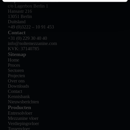
Dependance Duitsland
c/o Lagerbox Berlin 1
Hansastr 216
13051 Berlin
Duitsland
+49 (0)3222 – 10 91 453
Contact
+31 (0) 229 30 40 40
info@noltemezzanine.com
KVK: 37140785
Sitemap
Home
Proces
Sectoren
Projecten
Over ons
Downloads
Contact
Kennisbank
Nieuwsberichten
Producten
Entresolvloer
Mezzanine vloer
Verdiepingsvloer
Tussenvloer