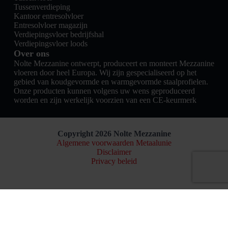
Tussenverdieping
Kantoor entresolvloer
Entresolvloer magazijn
Verdiepingsvloer bedrijfshal
Verdiepingsvloer loods
Over ons
Nolte Mezzanine ontwerpt, produceert en monteert Mezzanine
vloeren door heel Europa. Wij zijn gespecialiseerd op het
gebied van koudgevormde en warmgevormde staalprofielen.
Onze producten kunnen volgens uw wens geproduceerd
worden en zijn werkelijk voorzien van een CE-keurmerk
Copyright 2026 Nolte Mezzanine
Algemene voorwaarden Metaalunie
Disclaimer
Privacy beleid
Nederlands
English
(
Engels
)
Français
(
Frans
)
Deutsch
(
Duits
)
Polski
(
Pools
)
Online samenstellen