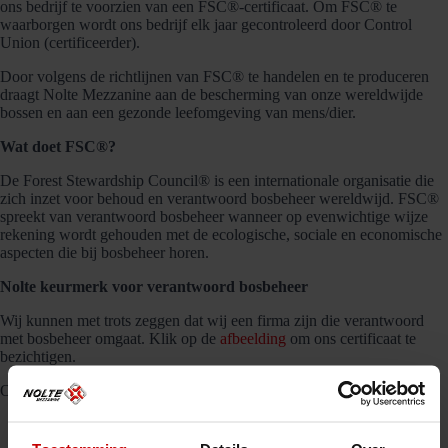
ons bedrijf te voorzien van een FSC®-certificaat. Om FSC® te
waarborgen wordt ons bedrijf elk jaar gecontroleerd door Control
Union (certificeerder).
Door volgens de richtlijnen van FSC® te handelen en te produceren
draagt Nolte Mezzanine aan de bescherming van onze wereldwijde
bossen en aan een gezonde leefomgeving van mens/dier.
Wat doet FSC®?
De Forest Stewardship Council® is een internationale organisatie die
zich inzet voor behoud en verantwoord bosbeheer wereldwijd. FSC®
spreekt van verantwoord bosbeheer wanneer op evenwichtige wijze
rekening wordt gehouden met de ecologische, sociale en economische
aspecten die bij bosbeheer horen.
Nolte keurmerk voor verantwoord bosbeheer
Wij kunnen met trots zeggen dat wij een firma zijn die verantwoord
met bosbeheer omgaat. Klik op de
afbeelding
om ons certificaat te
bezichtigen.
Op verzoek is FSC beschikbaar.