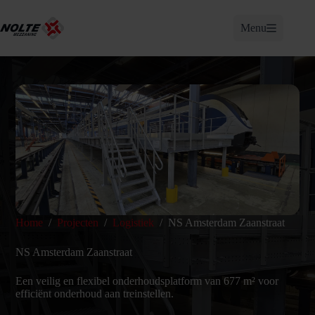
Ga
naar
Menu
de
inhoud
Home
/
Projecten
/
Logistiek
/
NS Amsterdam Zaanstraat
NS Amsterdam Zaanstraat
Een veilig en flexibel onderhoudsplatform van 677 m² voor
efficiënt onderhoud aan treinstellen.