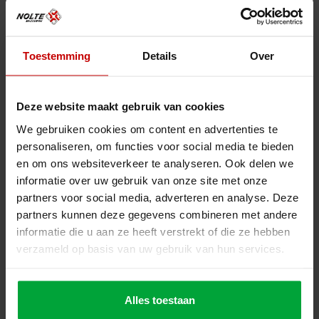
begin tot eind. De samenwerking begon met een
uitgebreide inventarisatie van de behoeften en
veiligheidsvereisten van de klant. Vervolgens werden
het ontwerp en de engineering uitgewerkt, afgestemd en
Toestemming
Details
Over
goedgekeurd. Daarna volgden de productie, levering en
montage van de staalconstructie. Tot slot werd het
platform getest, gecontroleerd op veiligheid en
toegankelijkheid en voorzien van duidelijke
Deze website maakt gebruik van cookies
gebruiksinstructies. De werkzaamheden van Nolte
Mezzanine bestonden uit ontwerp, engineering,
We gebruiken cookies om content en advertenties te
productie, levering, montage en oplevering van het
personaliseren, om functies voor social media te bieden
platform.
en om ons websiteverkeer te analyseren. Ook delen we
informatie over uw gebruik van onze site met onze
partners voor social media, adverteren en analyse. Deze
Een samenwerking gebaseerd
partners kunnen deze gegevens combineren met andere
informatie die u aan ze heeft verstrekt of die ze hebben
op vertrouwen
verzameld op basis van uw gebruik van hun services.
De samenwerking tussen NS en Nolte Mezzanine
verliep soepel en constructief. Door regelmatig overleg,
korte communicatielijnen en een flexibele aanpak
konden alle technische wensen en eisen nauwkeurig
Alles toestaan
worden vertaald naar een praktisch ontwerp. Dankzij