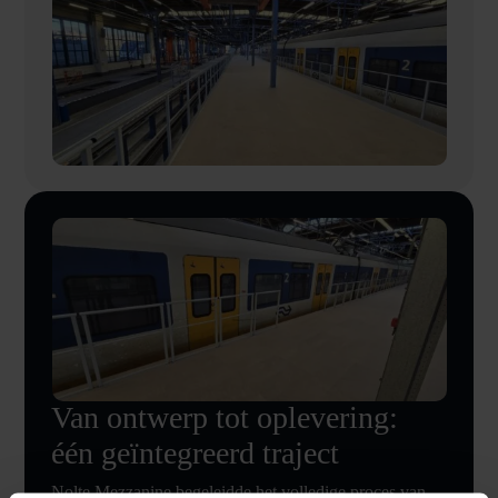
Van ontwerp tot oplevering:
één geïntegreerd traject
Nolte Mezzanine begeleidde het volledige proces van