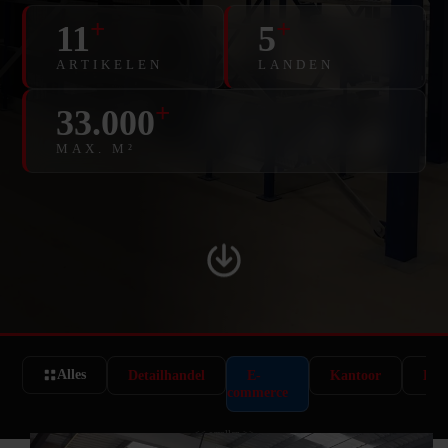
+
+
11
5
ARTIKELEN
LANDEN
+
33.000
MAX. M²
Alles
Detailhandel
E-
Kantoor
Logi
commerce
<< scrollen >>