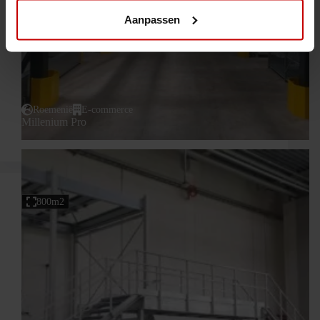
Aanpassen
Roemenië
E-commerce
Millenium Pro
800m2