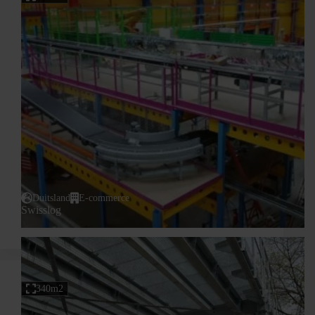
Duitsland
E-commerce
Swisslog
340m2