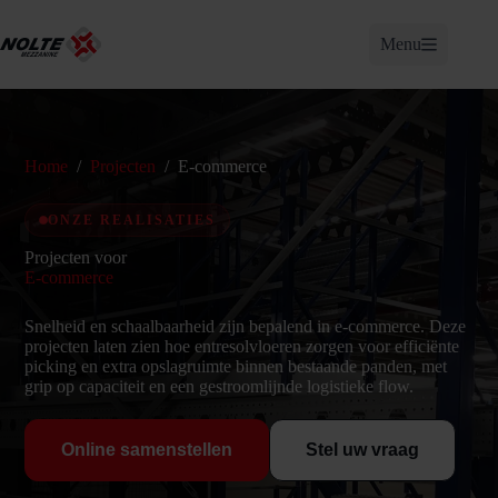
Ga
naar
Menu
de
inhoud
Home
/
Projecten
/
E-commerce
ONZE REALISATIES
Projecten voor
E-commerce
Snelheid en schaalbaarheid zijn bepalend in e-commerce. Deze
projecten laten zien hoe entresolvloeren zorgen voor efficiënte
picking en extra opslagruimte binnen bestaande panden, met
grip op capaciteit en een gestroomlijnde logistieke flow.
Online samenstellen
Stel uw vraag