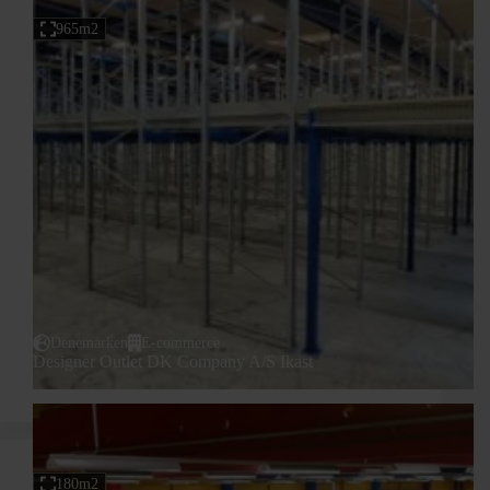
965m2
Denemarken
E-commerce
Designer Outlet DK Company A/S Ikast
180m2