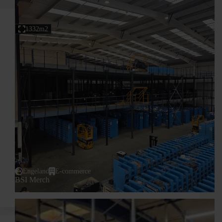
1332m2
Engeland
E-commerce
BSI Merch