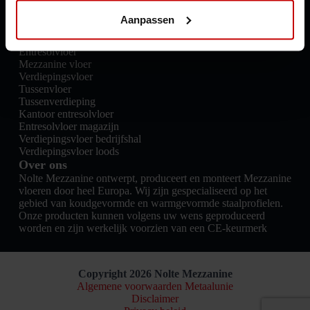
Kennisbank
Aanpassen
Nieuwsberichten
Producten
Entresolvloer
Mezzanine vloer
Verdiepingsvloer
Tussenvloer
Tussenverdieping
Kantoor entresolvloer
Entresolvloer magazijn
Verdiepingsvloer bedrijfshal
Verdiepingsvloer loods
Over ons
Nolte Mezzanine ontwerpt, produceert en monteert Mezzanine
vloeren door heel Europa. Wij zijn gespecialiseerd op het
gebied van koudgevormde en warmgevormde staalprofielen.
Onze producten kunnen volgens uw wens geproduceerd
worden en zijn werkelijk voorzien van een CE-keurmerk
Copyright 2026 Nolte Mezzanine
Algemene voorwaarden Metaalunie
Disclaimer