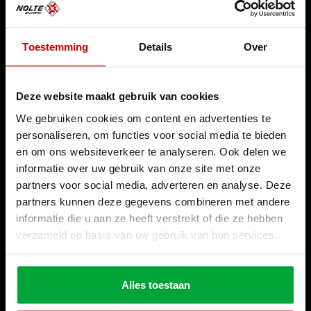
Nederland
Dependance Moldavië
Toestemming
Details
Over
Crown Plaza Park
Strada Columna 102 Chișinău
Moldavië
Dependance Duitsland
Deze website maakt gebruik van cookies
c/o Lagerbox Berlin 1
We gebruiken cookies om content en advertenties te
Hansastr 216
13051 Berlin
personaliseren, om functies voor social media te bieden
Duitsland
en om ons websiteverkeer te analyseren. Ook delen we
+49 (0)3222 – 10 91 453
informatie over uw gebruik van onze site met onze
Contact
+31 (0) 229 30 40 40
partners voor social media, adverteren en analyse. Deze
info@noltemezzanine.com
partners kunnen deze gegevens combineren met andere
KVK: 37140785
informatie die u aan ze heeft verstrekt of die ze hebben
Sitemap
verzameld op basis van uw gebruik van hun services.
Home
Proces
Sectoren
Projecten
Alles toestaan
Over ons
Downloads
Contact