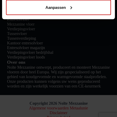
Kennisbank
Aanpassen
Nieuwsberichten
Producten
Entresolvloer
Mezzanine vloer
Verdiepingsvloer
Tussenvloer
Tussenverdieping
Kantoor entresolvloer
Entresolvloer magazijn
Verdiepingsvloer bedrijfshal
Verdiepingsvloer loods
Over ons
Nolte Mezzanine ontwerpt, produceert en monteert Mezzanine
vloeren door heel Europa. Wij zijn gespecialiseerd op het
gebied van koudgevormde en warmgevormde staalprofielen.
Onze producten kunnen volgens uw wens geproduceerd
worden en zijn werkelijk voorzien van een CE-keurmerk
Copyright 2026 Nolte Mezzanine
Algemene voorwaarden Metaalunie
Disclaimer