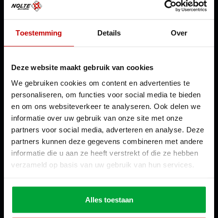
Nederland
Dependance Moldavië
Toestemming
Details
Over
Crown Plaza Park
Strada Columna 102 Chișinău
Moldavië
Dependance Duitsland
Deze website maakt gebruik van cookies
c/o Lagerbox Berlin 1
We gebruiken cookies om content en advertenties te
Hansastr 216
13051 Berlin
personaliseren, om functies voor social media te bieden
Duitsland
en om ons websiteverkeer te analyseren. Ook delen we
+49 (0)3222 – 10 91 453
informatie over uw gebruik van onze site met onze
Contact
+31 (0) 229 30 40 40
partners voor social media, adverteren en analyse. Deze
info@noltemezzanine.com
partners kunnen deze gegevens combineren met andere
KVK: 37140785
informatie die u aan ze heeft verstrekt of die ze hebben
Sitemap
verzameld op basis van uw gebruik van hun services.
Home
Proces
Sectoren
Projecten
Alles toestaan
Over ons
Downloads
Contact