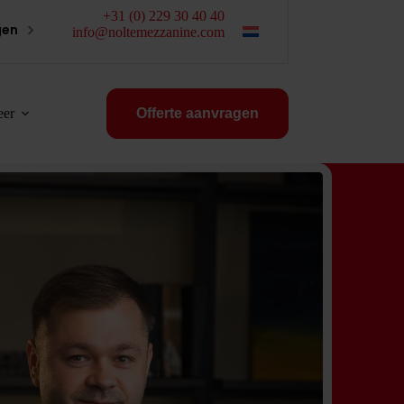
+31 (0) 229 30 40 40
gen
info@noltemezzanine.com
er
Offerte aanvragen