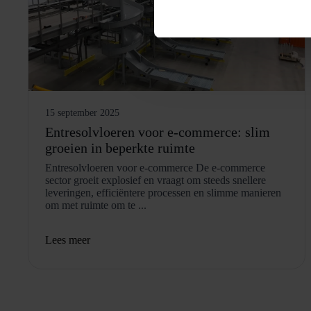
15 september 2025
Entresolvloeren voor e-commerce: slim
groeien in beperkte ruimte
Entresolvloeren voor e-commerce De e-commerce
sector groeit explosief en vraagt om steeds snellere
leveringen, efficiëntere processen en slimme manieren
om met ruimte om te ...
Lees meer