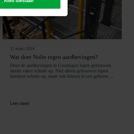
Alles toestaan
22 maart 2024
Wat doet Nolte tegen aardbevingen?
Door de aardbevingen in Groningen lopen gebouwen
steeds vaker schade op. Niet alleen gebouwen lopen
hierdoor schade op, maar ook binnen in een gebouw ...
Lees meer