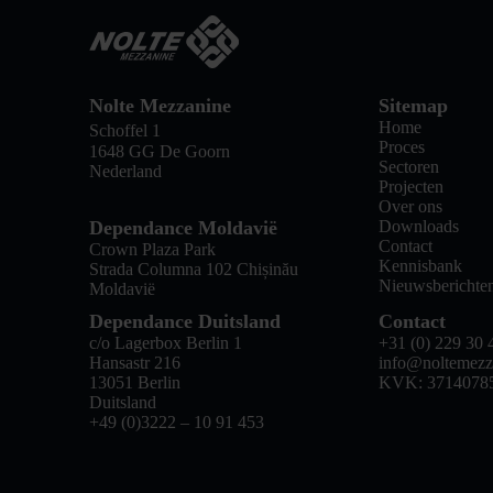
Nolte Mezzanine
Sitemap
Home
Schoffel 1
Proces
1648 GG De Goorn
Sectoren
Nederland
Projecten
Over ons
Dependance Moldavië
Downloads
Contact
Crown Plaza Park
Kennisbank
Strada Columna 102 Chișinău
Nieuwsberichte
Moldavië
Dependance Duitsland
Contact
c/o Lagerbox Berlin 1
+31 (0) 229 30 
Hansastr 216
info@noltemezz
13051 Berlin
KVK: 3714078
Duitsland
+49 (0)3222 – 10 91 453