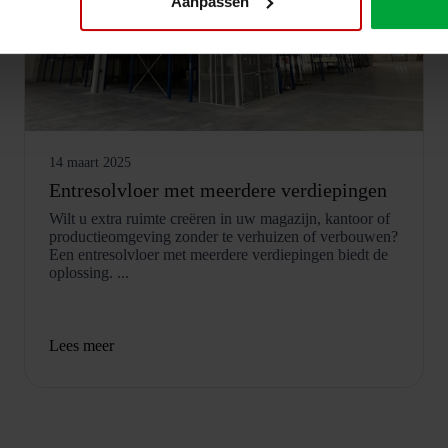
Aanpassen
14 maart 2025
Entresolvloer met meerdere verdiepingen
Wilt u extra ruimte creëren in uw magazijn, kantoor of
productieomgeving zonder te verhuizen of verbouwen?
Een entresolvloer met meerdere verdiepingen biedt de
oplossing. ...
Lees meer