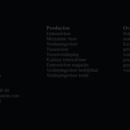
Producten
Ov
Entresolvloer
Nol
Mezzanine vloer
mon
Verdiepingsvloer
Eur
Tussenvloer
geb
Tussenverdieping
war
Kantoor entresolvloer
pro
Entresolvloer magazijn
gep
Verdiepingsvloer bedrijfshal
voo
n
Verdiepingsvloer loods
40 40
anine.com
5