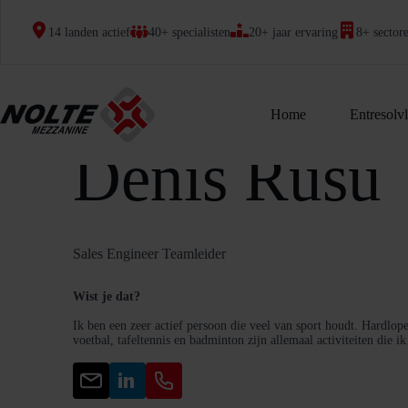
Ga
naar
14 landen actief
40+ specialisten
20+ jaar ervaring
8+ sector
de
inhoud
Home
Entresolv
Hallo, ik ben
Denis Rusu
Sales Engineer Teamleider
Wist je dat?
Ik ben een zeer actief persoon die veel van sport houdt. Hardlope
voetbal, tafeltennis en badminton zijn allemaal activiteiten die i