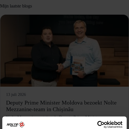
Mijn laatste blogs
13 juli 2026
Deputy Prime Minister Moldova bezoekt Nolte
Mezzanine-team in Chișinău
Nolte Mezzanine ontving de Deputy Prime Minister van
Moldova in Chișinău, waarmee de groeiende samenwerking
tussen Nederland en Moldova en de internationale ontwikkeling