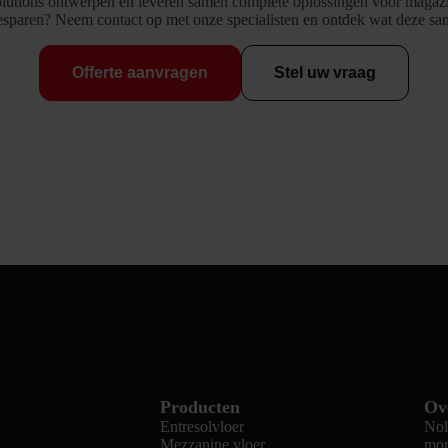
utions ontwerpen en leveren samen complete oplossingen voor magazij
esparen? Neem contact op met onze specialisten en ontdek wat deze s
Offerte aanvragen
Stel uw vraag
Producten
Ov
Entresolvloer
Nol
Mezzanine vloer
mon