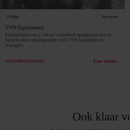
2144
m²
Waregem
TVH Equipment
Entresolvloer van 2.144 m² verdubbelt opslagcapaciteit en
biedt flexibele pickingruimte voor TVH Equipment in
Waregem.
:
Lees verder
SYSTEMINTEGRATIE
TVH
Equip
Ook klaar v