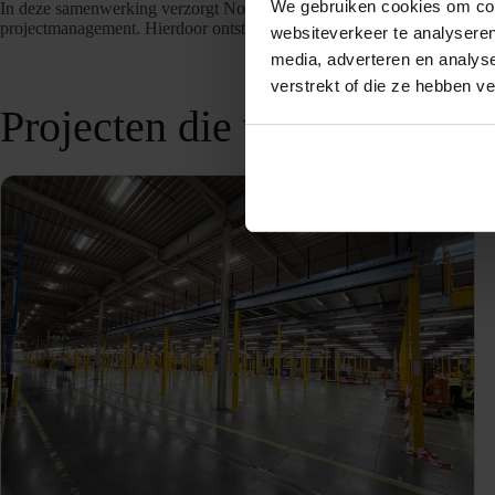
We gebruiken cookies om cont
In deze samenwerking verzorgt Nolte Mezzanine de entresolvloeren, te
projectmanagement. Hierdoor ontstaat een totaaloplossing waarbij tech
websiteverkeer te analyseren
media, adverteren en analys
verstrekt of die ze hebben v
Projecten die we samen de