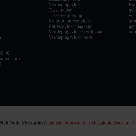
Verdiepingsvloer
Eur
Tussenvloer
geb
Tussenverdieping
war
Kantoor entresolvloer
pro
Entresolvloer magazijn
gep
Verdiepingsvloer bedrijfshal
voo
n
Verdiepingsvloer loods
40 40
anine.com
5
2026 Nolte Mezzanine
Algemene voorwaarden Metaalunie
Disclaimer
P