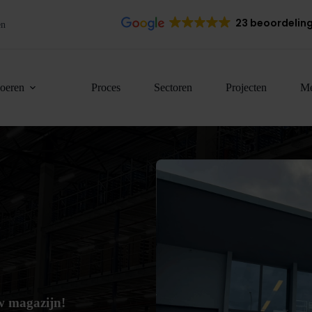
23 beoordelin
en
loeren
Proces
Sectoren
Projecten
Me
w magazijn!