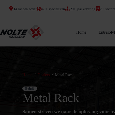
Ga
naar
14 landen actief
40+ specialisten
20+ jaar ervaring
8+ sector
de
inhoud
Home
Entresolv
Home
/
Dealers
/
Metal Rack
België
Metal Rack
Samen streven we naar dé oplossing voor u