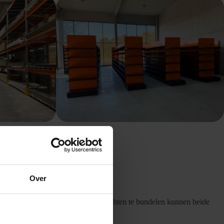
Over
bare magazijnoplossingen. Door krachten te bundelen kunnen beide