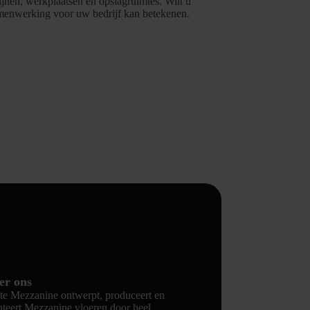
nen, werkplaatsen en opslagruimtes. Wilt u
amenwerking voor uw bedrijf kan betekenen.
er ons
te Mezzanine ontwerpt, produceert en
teert Mezzanine vloeren door heel