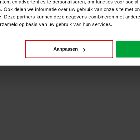
ent en advertenties te personaliseren, om functies voor social
rwijl Metal Rack verantwoordelijk is voor de complete magazijninricht
niek en praktijk perfect samenkomen.
. Ook delen we informatie over uw gebruik van onze site met on
e. Deze partners kunnen deze gegevens combineren met andere i
erzameld op basis van uw gebruik van hun services.
den
Aanpassen