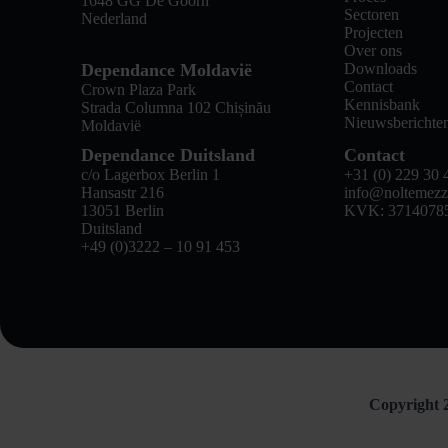
1648 GG De Goorn
Sectoren
Nederland
Projecten
Over ons
Dependance Moldavië
Downloads
Contact
Crown Plaza Park
Kennisbank
Strada Columna 102 Chișinău
Nieuwsberichte
Moldavië
Dependance Duitsland
Contact
c/o Lagerbox Berlin 1
+31 (0) 229 30 
Hansastr 216
info@noltemezz
13051 Berlin
KVK: 3714078
Duitsland
+49 (0)3222 – 10 91 453
Copyright 