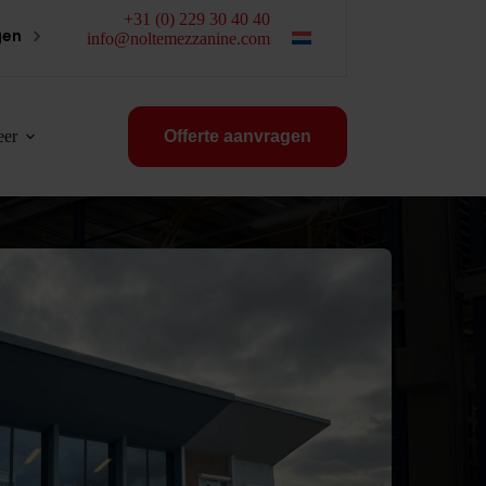
+31 (0) 229 30 40 40
gen
info@noltemezzanine.com
er
Offerte aanvragen