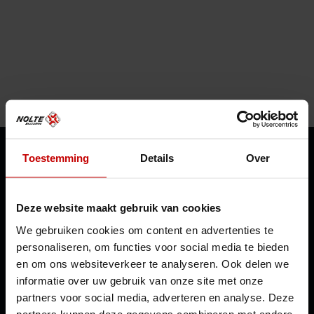
Toestemming
Details
Over
Nolte Mezzanine
Schoffel 1
Deze website maakt gebruik van cookies
1648 GG De Goorn
Nederland
We gebruiken cookies om content en advertenties te
personaliseren, om functies voor social media te bieden
Dependance Moldavië
en om ons websiteverkeer te analyseren. Ook delen we
Crown Plaza Park
informatie over uw gebruik van onze site met onze
Strada Columna 102 Chișinău
partners voor social media, adverteren en analyse. Deze
Moldavië
partners kunnen deze gegevens combineren met andere