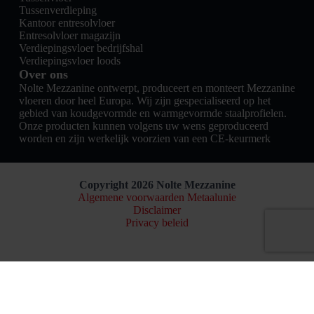
Tussenverdieping
Kantoor entresolvloer
Entresolvloer magazijn
Verdiepingsvloer bedrijfshal
Verdiepingsvloer loods
Over ons
Nolte Mezzanine ontwerpt, produceert en monteert Mezzanine
vloeren door heel Europa. Wij zijn gespecialiseerd op het
gebied van koudgevormde en warmgevormde staalprofielen.
Onze producten kunnen volgens uw wens geproduceerd
worden en zijn werkelijk voorzien van een CE-keurmerk
Copyright 2026 Nolte Mezzanine
Algemene voorwaarden Metaalunie
Disclaimer
Privacy beleid
Nederlands
English
(
Engels
)
Français
(
Frans
)
Deutsch
(
Duits
)
Polski
(
Pools
)