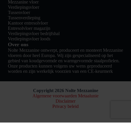
Mezzanine vloer
Verdiepingsvloer
Tussenvloer
Tussenverdieping
Kantoor entresolvloer
Entresolvloer magazijn
Verdiepingsvloer bedrijfshal
Verdiepingsvloer loods
Over ons
Nolte Mezzanine ontwerpt, produceert en monteert Mezzanine
vloeren door heel Europa. Wij zijn gespecialiseerd op het
gebied van koudgevormde en warmgevormde staalprofielen.
Onze producten kunnen volgens uw wens geproduceerd
worden en zijn werkelijk voorzien van een CE-keurmerk
Copyright 2026 Nolte Mezzanine
Algemene voorwaarden Metaalunie
Disclaimer
Privacy beleid
Nederlands
English
(
Engels
)
Français
(
Frans
)