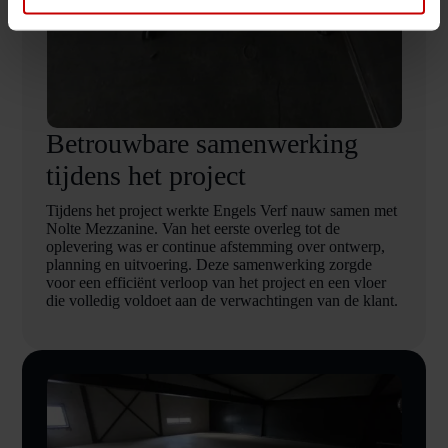
Betrouwbare samenwerking
tijdens het project
Tijdens het project werkte Engels Verf nauw samen met
Nolte Mezzanine. Van het eerste overleg tot de
oplevering was er continue afstemming over ontwerp,
planning en uitvoering. Deze samenwerking zorgde
voor een efficiënt verloop van het project en een vloer
die volledig voldoet aan de verwachtingen van de klant.