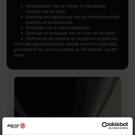
Inventarisatie van de ruimte en functionele
wensen van de klant.
Ontwerp en engineering van de entresolvloer met
portalen en kruisschoren.
Productie van de staalconstructies.
Montage en installatie van de vloer in het pand.
Oplevering en controle op veiligheid en gebruik.
Door deze gestructureerde aanpak werd een oplossing
gerealiseerd die precies aansluit op het gebruik van het
pand.