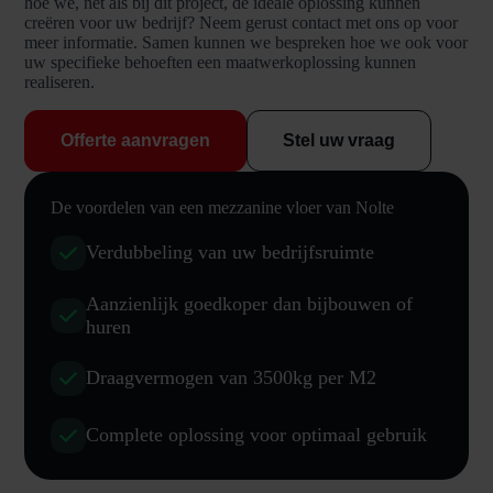
hoe we, net als bij dit project, de ideale oplossing kunnen
creëren voor uw bedrijf? Neem gerust contact met ons op voor
meer informatie. Samen kunnen we bespreken hoe we ook voor
uw specifieke behoeften een maatwerkoplossing kunnen
realiseren.
Offerte aanvragen
Stel uw vraag
De voordelen van een mezzanine vloer van Nolte
Verdubbeling van uw bedrijfsruimte
Aanzienlijk goedkoper dan bijbouwen of
huren
Draagvermogen van 3500kg per M2
Complete oplossing voor optimaal gebruik