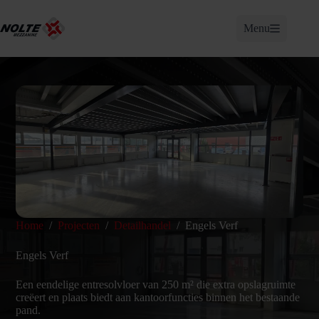
Ga
naar
Menu
de
inhoud
Home
/
Projecten
/
Detailhandel
/
Engels Verf
Engels Verf
Een eendelige entresolvloer van 250 m² die extra opslagruimte
creëert en plaats biedt aan kantoorfuncties binnen het bestaande
pand.