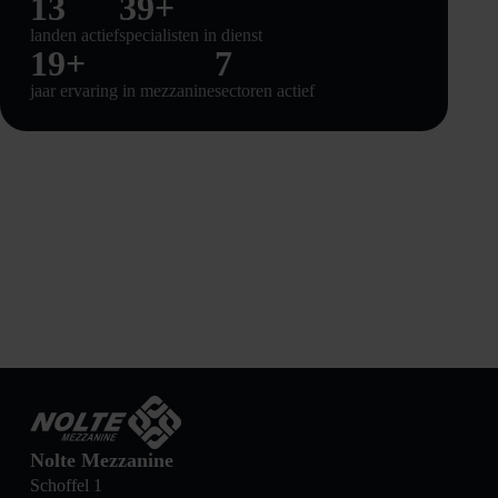
14
40
+
landen actief
specialisten in dienst
20
+
8
jaar ervaring in mezzanine
sectoren actief
Nolte Mezzanine
Schoffel 1