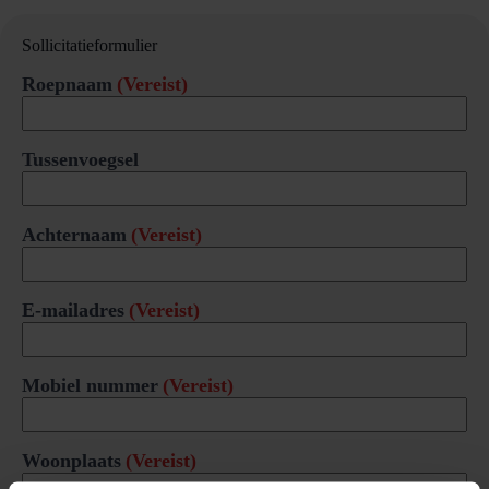
Sollicitatieformulier
Roepnaam
(Vereist)
Tussenvoegsel
Achternaam
(Vereist)
E-mailadres
(Vereist)
Mobiel nummer
(Vereist)
Woonplaats
(Vereist)