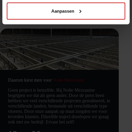
Aanpassen
Daarom kiest men voor
Nolte Mezzanine
Geen project is hetzelfde. Bij Nolte Mezzanine
begrijpen we dat als geen ander. Door de jaren heen
hebben we veel verschillende projecten gerealiseerd, in
verschillende landen, bestaande uit verschillende type
vloeren. Door onze aanpak op maat zorgden we voor
tevreden klanten. Ditzelfde traject doorlopen we graag
ook met uw bedrijf. Ervaar het zelf!