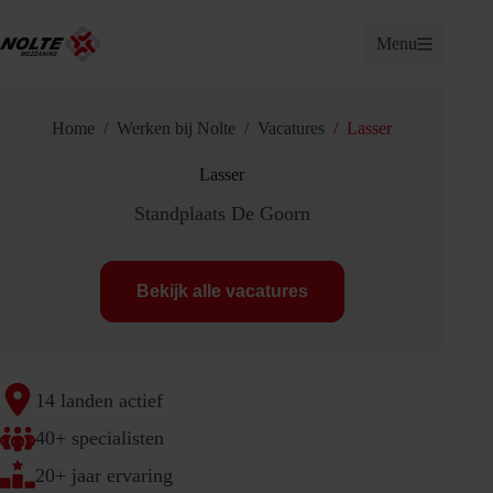
Ga
naar
Menu
de
inhoud
Home
/
Werken bij Nolte
/
Vacatures
/
Lasser
Lasser
Standplaats De Goorn
Bekijk alle vacatures
14 landen actief
40+ specialisten
20+ jaar ervaring