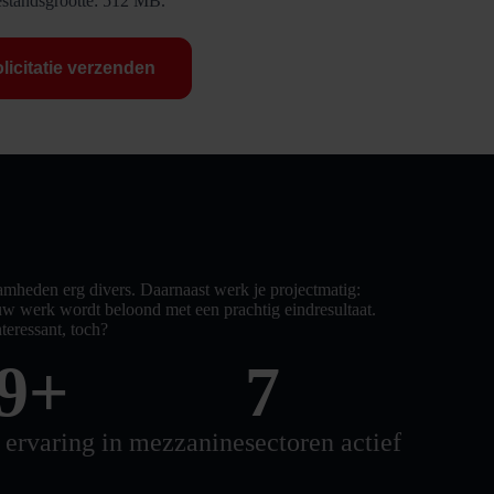
standsgrootte: 512 MB.
aamheden erg divers. Daarnaast werk je projectmatig:
w werk wordt beloond met een prachtig eindresultaat.
teressant, toch?
0
+
8
r ervaring in mezzanine
sectoren actief