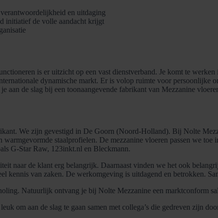
 verantwoordelijkheid en uitdaging
initiatief de volle aandacht krijgt
ganisatie
functioneren is er uitzicht op een vast dienstverband. Je komt te werke
ternationale dynamische markt. Er is volop ruimte voor persoonlijke on
je aan de slag bij een toonaangevende fabrikant van Mezzanine vloere
rikant. We zijn gevestigd in De Goorn (Noord-Holland). Bij Nolte Me
en warmgevormde staalprofielen. De mezzanine vloeren passen we toe in 
zoals G-Star Raw, 123inkt.nl en Bleckmann.
teit naar de klant erg belangrijk. Daarnaast vinden we het ook belangrijk
veel kennis van zaken. De werkomgeving is uitdagend en betrokken. Sa
 scholing. Natuurlijk ontvang je bij Nolte Mezzanine een marktconform 
e leuk om aan de slag te gaan samen met collega’s die gedreven zijn door