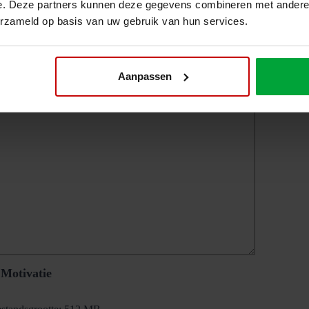
e. Deze partners kunnen deze gegevens combineren met andere i
laats
(Vereist)
erzameld op basis van uw gebruik van hun services.
 nog iets met ons delen?
Aanpassen
Motivatie