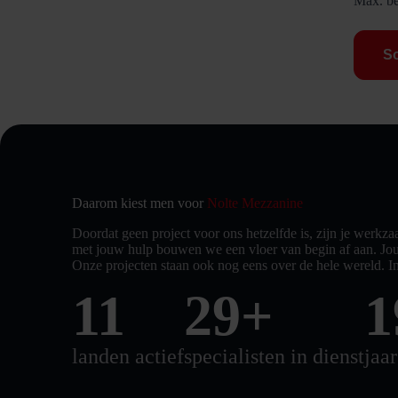
Max. be
Daarom kiest men voor
Nolte Mezzanine
Doordat geen project voor ons hetzelfde is, zijn je werkz
met jouw hulp bouwen we een vloer van begin af aan. Jou
Onze projecten staan ook nog eens over de hele wereld. In
12
30
+
2
landen actief
specialisten in dienst
jaa