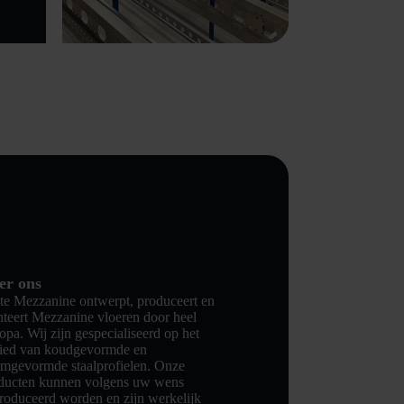
er ons
te Mezzanine ontwerpt, produceert en
teert Mezzanine vloeren door heel
opa. Wij zijn gespecialiseerd op het
ied van koudgevormde en
mgevormde staalprofielen. Onze
ducten kunnen volgens uw wens
roduceerd worden en zijn werkelijk