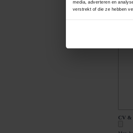
media, adverteren en analys
Woonp
verstrekt of die ze hebben v
Wil je
CV & 