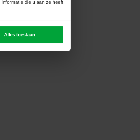
nformatie die u aan ze heeft
Alles toestaan