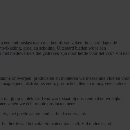
n in een enthousiast team met kennis van zaken, in een uitdagende
twikkeling, groei en scholing. Uiteraard bieden we je een
n met medewerkers die gedreven zijn door liefde voor het vak? Vul dan
zzanine ontwerpen, produceren en monteren we mezzanine vloeren voor
magazijnen, distributiecentra, productiehallen en in nog vele andere
 dat jij op je plek zit. Teamwork staat bij ons centraal en we kijken
men zetten we écht mooie producten neer.
salaris, met goede aanvullende arbeidsvoorwaarden.
 het liefde van het vak? Solliciteer dan snel. Vul onderstaand