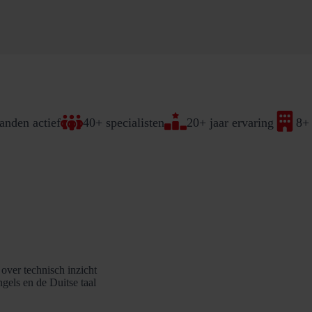
anden actief
40+ specialisten
20+ jaar ervaring
8+ 
over technisch inzicht
gels en de Duitse taal