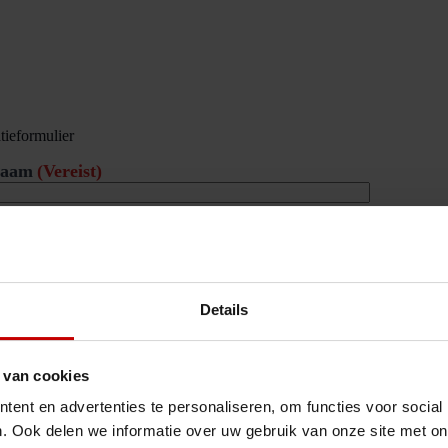
atieformulier
naam
(Vereist)
voegsel
rnaam
(Vereist)
Details
ladres
(Vereist)
 van cookies
l nummer
(Vereist)
ent en advertenties te personaliseren, om functies voor social
. Ook delen we informatie over uw gebruik van onze site met on