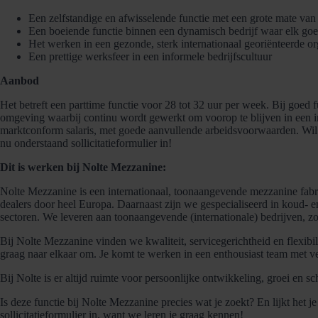
Een zelfstandige en afwisselende functie met een grote mate van
Een boeiende functie binnen een dynamisch bedrijf waar elk goed 
Het werken in een gezonde, sterk internationaal georiënteerde or
Een prettige werksfeer in een informele bedrijfscultuur
Aanbod
Het betreft een parttime functie voor 28 tot 32 uur per week. Bij goed 
omgeving waarbij continu wordt gewerkt om voorop te blijven in een in
marktconform salaris, met goede aanvullende arbeidsvoorwaarden. Wil 
nu onderstaand sollicitatieformulier in!
Dit is werken bij Nolte Mezzanine:
Nolte Mezzanine is een internationaal, toonaangevende mezzanine fab
dealers door heel Europa. Daarnaast zijn we gespecialiseerd in koud- 
sectoren. We leveren aan toonaangevende (internationale) bedrijven, 
Bij Nolte Mezzanine vinden we kwaliteit, servicegerichtheid en flexibili
graag naar elkaar om. Je komt te werken in een enthousiast team met 
Bij Nolte is er altijd ruimte voor persoonlijke ontwikkeling, groei en
Is deze functie bij Nolte Mezzanine precies wat je zoekt? En lijkt het j
sollicitatieformulier in, want we leren je graag kennen!