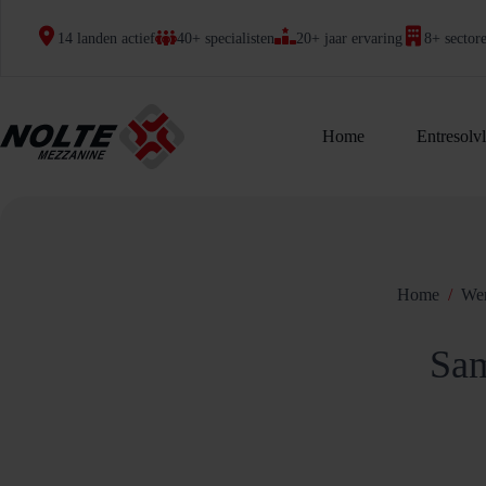
Ga
naar
14 landen actief
40+ specialisten
20+ jaar ervaring
8+ sector
de
inhoud
Home
Entresolv
Home
/
Wer
Sam