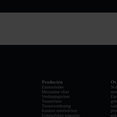
Producten
Ov
Entresolvloer
Nol
Mezzanine vloer
mon
Verdiepingsvloer
Eur
Tussenvloer
geb
Tussenverdieping
war
Kantoor entresolvloer
pro
Entresolvloer magazijn
gep